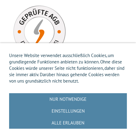
Unsere Website verwendet ausschließlich Cookies, um
grundlegende Funktionen anbieten zu können. Ohne diese
Cookies würde unserer Seite nicht funktionieren, daher sind
sie immer aktiv. Darüber hinaus gehende Cookies werden
von uns grundsätzlich nicht benutzt.
Impressum
AGB
Widerrufsbelehrung
Widerrufsformular
Versandkosten-Info
Zahlungsarten-Info
Hilfe
Datenschutz
NUR NOTWENDIGE
Batterierücknahme
Entsorgung gemäß Verpackungsverordnung
Über uns
EINSTELLUNGEN
Kontakt / Anfrage
Cookies
ALLE ERLAUBEN
🟨📝 VERTRAG WIDERRUFEN 📝🟨