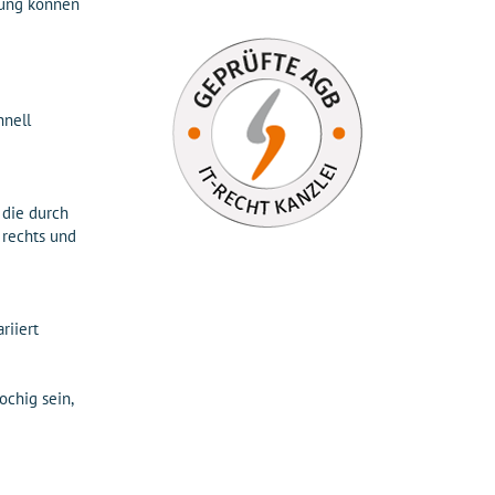
nung können
hnell
 die durch
 rechts und
riiert
ochig sein,