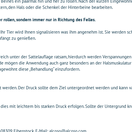
s Beines ein paarmal hin und her zu rollen. Nach der kurzen Eingewöh
tern, den Hals oder die Schenkel der Hinterbeine bearbeiten.
r rollen, sondern immer nur in Richtung des Felles.
Ihr Tier wird Ihnen signalisieren was ihm angenehm ist. Sie werden sc
nfängt zu genießen.
ich unter der Sattelauflage ratsam, hierdurch werden Verspannungen
erde mögen die Anwendung auch ganz besonders an der Halsmuskulatur
ngewöhnt diese „Behandlung“ einzufordern.
t werden. Der Druck sollte dem Ziel untergeordnet werden und kann va
dies mit leichtem bis starken Druck erfolgen. Sollte der Untergrund kn
D-08309 Eibenstock, E-Mail: alcoso@alcoso.com