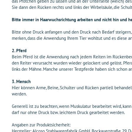
das Pfötchen geben zu lassen und an der Unterseite (weich) de
Sie dann den Rücken rechts und links der Wirbelsäule, die Schul
Bitte immer in Haarwuchsrichtung arbeiten und nicht hin und he
Bitte ohne Druck anfangen und den Druck nach Bedarf steigern, 
merken, dass die Anwendung Ihrem Tier wohltut und es diese a
2. Pferd
Beim Pferd ist die Anwendung nach jedem Reiten im Rückenbere
den Reiter verursacht wurden wieder gelockert und gelöst. Pf
links der Mähne. Manche unserer Testpferde haben sich schon a
3. Mensch
Hier können Arme, Beine, Schulter und Rücken partiell behandel
werden.
Generell ist zu beachten, wenn Muskulatur bearbeitet wird, kann 
darf nur ohne Druck bzw. leichtem Druck gearbeitet werden.
Angaben zur Produktsicherheit:
Hersteller: Alcoso Stahlwarenfabrik GmbH, Bockauerstraße 29, 