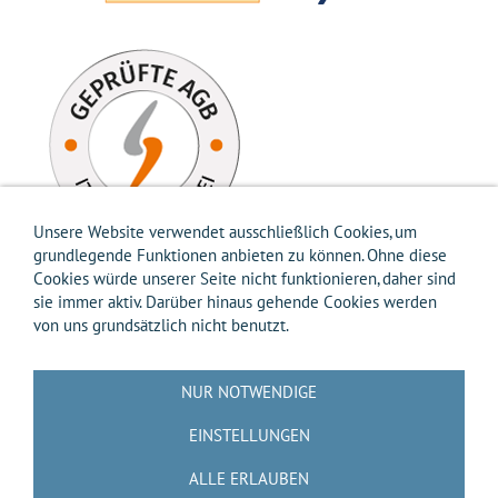
Unsere Website verwendet ausschließlich Cookies, um
grundlegende Funktionen anbieten zu können. Ohne diese
Cookies würde unserer Seite nicht funktionieren, daher sind
sie immer aktiv. Darüber hinaus gehende Cookies werden
von uns grundsätzlich nicht benutzt.
Impressum
AGB
Widerrufsbelehrung
Widerrufsformular
Versandkosten-Info
Zahlungsarten-Info
Hilfe
Datenschutz
NUR NOTWENDIGE
Batterierücknahme
Entsorgung gemäß Verpackungsverordnung
Über uns
EINSTELLUNGEN
Kontakt / Anfrage
Cookies
ALLE ERLAUBEN
🟨📝 VERTRAG WIDERRUFEN 📝🟨