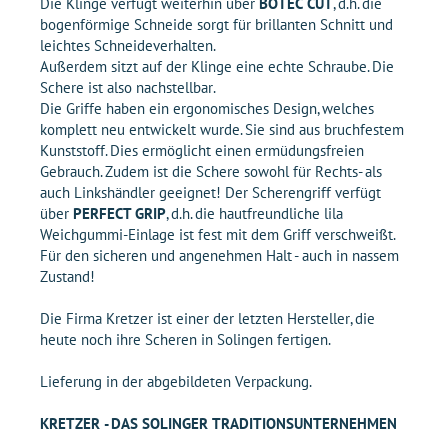
Die Klinge verfügt weiterhin über
BOTEC CUT
, d.h. die
bogenförmige Schneide sorgt für brillanten Schnitt und
leichtes Schneideverhalten.
Außerdem sitzt auf der Klinge eine echte Schraube. Die
Schere ist also nachstellbar.
Die Griffe haben ein ergonomisches Design, welches
komplett neu entwickelt wurde. Sie sind aus bruchfestem
Kunststoff. Dies ermöglicht einen ermüdungsfreien
Gebrauch. Zudem ist die Schere sowohl für Rechts- als
auch Linkshändler geeignet! Der Scherengriff verfügt
über
PERFECT GRIP
, d.h. die hautfreundliche lila
Weichgummi-Einlage ist fest mit dem Griff verschweißt.
Für den sicheren und angenehmen Halt - auch in nassem
Zustand!
Die Firma Kretzer ist einer der letzten Hersteller, die
heute noch ihre Scheren in Solingen fertigen.
Lieferung in der abgebildeten Verpackung.
KRETZER - DAS SOLINGER TRADITIONSUNTERNEHMEN