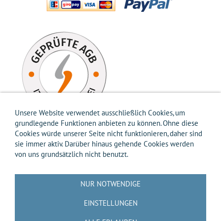
Unsere Website verwendet ausschließlich Cookies, um
grundlegende Funktionen anbieten zu können. Ohne diese
Cookies würde unserer Seite nicht funktionieren, daher sind
sie immer aktiv. Darüber hinaus gehende Cookies werden
von uns grundsätzlich nicht benutzt.
Impressum
AGB
Widerrufsbelehrung
Widerrufsformular
Versandkosten-Info
Zahlungsarten-Info
Hilfe
Datenschutz
NUR NOTWENDIGE
Batterierücknahme
Entsorgung gemäß Verpackungsverordnung
Über uns
EINSTELLUNGEN
Kontakt / Anfrage
Cookies