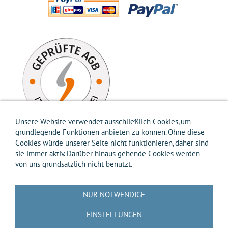
Unsere Website verwendet ausschließlich Cookies, um
grundlegende Funktionen anbieten zu können. Ohne diese
Cookies würde unserer Seite nicht funktionieren, daher sind
sie immer aktiv. Darüber hinaus gehende Cookies werden
von uns grundsätzlich nicht benutzt.
Impressum
AGB
Widerrufsbelehrung
Widerrufsformular
Versandkosten-Info
Zahlungsarten-Info
Hilfe
Datenschutz
NUR NOTWENDIGE
Batterierücknahme
Entsorgung gemäß Verpackungsverordnung
Über uns
EINSTELLUNGEN
Kontakt / Anfrage
Cookies