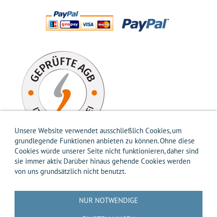
Unsere Website verwendet ausschließlich Cookies, um
grundlegende Funktionen anbieten zu können. Ohne diese
Cookies würde unserer Seite nicht funktionieren, daher sind
sie immer aktiv. Darüber hinaus gehende Cookies werden
von uns grundsätzlich nicht benutzt.
Impressum
AGB
Widerrufsbelehrung
Widerrufsformular
Versandkosten-Info
Zahlungsarten-Info
Hilfe
Datenschutz
NUR NOTWENDIGE
Batterierücknahme
Entsorgung gemäß Verpackungsverordnung
Über uns