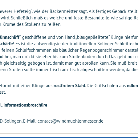
hwerer Hefeteig“, wie der Bäckermeister sagt. Als fertiges Gebäck stell
wird. Schließlich muß es weiche und feste Bestandteile, wie saftige R
r Krume des Stollens zu reißen.
ünnschliff“
geschliffene und von Hand „blaugepließtete“ Klinge hierfür
Schärfe!
Es ist die aufwendigste der traditionellen Solinger Schleiftec
en feinen Schleifschrammen als bläulicher Regenbogenschimmer darstell
 her, man drückt sie eher bis zum Stollenboden durch. Das geht nur m
ch gleichzeitig gebogen ist, damit man gut abrollen kann. Sie muß brei
nn Stollen sollte immer frisch am Tisch abgeschnitten werden, da die
eformt mit einer Klinge aus
rostfreiem Stahl
. Die Griffschalen aus
edlem
st.
l. Informationsbroschüre
97 D-Solingen, E-Mail: contact@windmuehlenmesser.de