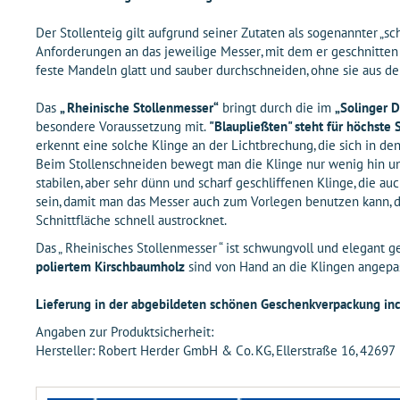
Der Stollenteig gilt aufgrund seiner Zutaten als sogenannter „sc
Anforderungen an das jeweilige Messer, mit dem er geschnitten 
feste Mandeln glatt und sauber durchschneiden, ohne sie aus de
Das
„ Rheinische Stollenmesser“
bringt durch die im
„Solinger D
besondere Voraussetzung mit.
"Blaupließten" steht für höchste 
erkennt eine solche Klinge an der Lichtbrechung, die sich in d
Beim Stollenschneiden bewegt man die Klinge nur wenig hin und
stabilen, aber sehr dünn und scharf geschliffenen Klinge, die au
sein, damit man das Messer auch zum Vorlegen benutzen kann, de
Schnittfläche schnell austrocknet.
Das „ Rheinisches Stollenmesser “ ist schwungvoll und elegant g
poliertem Kirschbaumholz
sind von Hand an die Klingen angepas
Lieferung in der abgebildeten schönen Geschenkverpackung inc
Angaben zur Produktsicherheit:
Hersteller: Robert Herder GmbH & Co. KG, Ellerstraße 16, 426