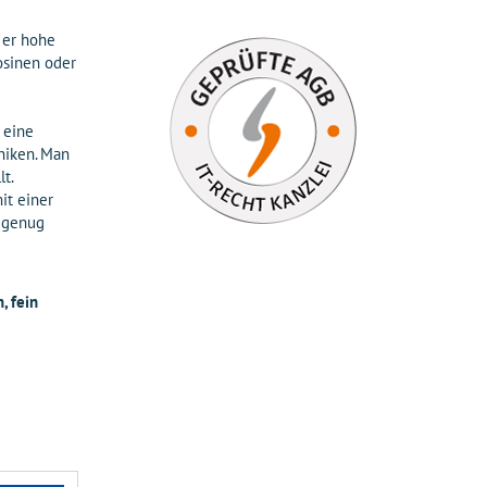
t er hohe
osinen oder
 eine
hniken. Man
t.
it einer
t genug
, fein