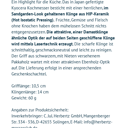
Ein Highlight für die Küche. Das in Japan gefertigte
Kyocera Kochmesser besticht mit einer herrlichen,
im
Sandgarden-Look gehaltenen Klinge aus HIP-Keramik
(Hot Isostatic Pressing).
Früchte, Gemüse und Fleisch
ohne Knochen haben dem mühelosen Schnitt nichts
entgegenzusetzen.
Die attraktive, einer Damastklinge
ähnliche Optik der auf beiden Seiten geschliffene Klinge
wird mittels Lasertechnik erzeugt.
Die scharfe Klinge ist
schnitthaltig, geschmacksneutral und leicht zu reinigen.
Der Griff aus schwarzem, mit Nieten versehenem
Pakkaholz wartet mit einer attraktiven Ebenholz-Optik
auf. Die Lieferung erfolgt in einer ansprechenden
Geschenkschachtel.
Grifflänge: 10,5 cm
Klingenlänge: 14 cm
Gewicht: 60 g
Angaben zur Produktsicherheit:
Inverkehrbringer: C. Jul. Herbertz GmbH, Mangenberger
Str. 334 - 336, D-42655 Solingen, E-Mail: info@herbertz-
messerclub.de