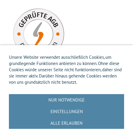
Unsere Website verwendet ausschließlich Cookies, um
grundlegende Funktionen anbieten zu können. Ohne diese
Cookies würde unserer Seite nicht funktionieren, daher sind
sie immer aktiv. Darüber hinaus gehende Cookies werden
von uns grundsätzlich nicht benutzt.
Impressum
AGB
Widerrufsbelehrung
Widerrufsformular
Versandkosten-Info
Zahlungsarten-Info
Hilfe
Datenschutz
NUR NOTWENDIGE
Batterierücknahme
Entsorgung gemäß Verpackungsverordnung
Über uns
EINSTELLUNGEN
Kontakt / Anfrage
Cookies
ALLE ERLAUBEN
🟨📝 VERTRAG WIDERRUFEN 📝🟨