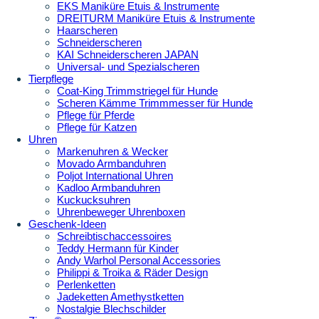
EKS Maniküre Etuis & Instrumente
DREITURM Maniküre Etuis & Instrumente
Haarscheren
Schneiderscheren
KAI Schneiderscheren JAPAN
Universal- und Spezialscheren
Tierpflege
Coat-King Trimmstriegel für Hunde
Scheren Kämme Trimmmesser für Hunde
Pflege für Pferde
Pflege für Katzen
Uhren
Markenuhren & Wecker
Movado Armbanduhren
Poljot International Uhren
Kadloo Armbanduhren
Kuckucksuhren
Uhrenbeweger Uhrenboxen
Geschenk-Ideen
Schreibtischaccessoires
Teddy Hermann für Kinder
Andy Warhol Personal Accessories
Philippi & Troika & Räder Design
Perlenketten
Jadeketten Amethystketten
Nostalgie Blechschilder