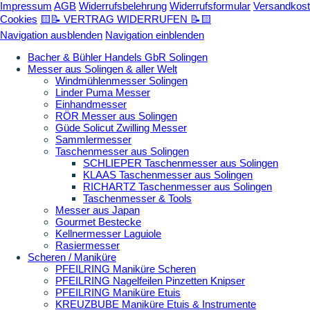
Impressum
AGB
Widerrufsbelehrung
Widerrufsformular
Versandkost
Cookies
🟨📝 VERTRAG WIDERRUFEN 📝🟨
Navigation ausblenden
Navigation einblenden
Bacher & Bühler Handels GbR Solingen
Messer aus Solingen & aller Welt
Windmühlenmesser Solingen
Linder Puma Messer
Einhandmesser
RÖR Messer aus Solingen
Güde Solicut Zwilling Messer
Sammlermesser
Taschenmesser aus Solingen
SCHLIEPER Taschenmesser aus Solingen
KLAAS Taschenmesser aus Solingen
RICHARTZ Taschenmesser aus Solingen
Taschenmesser & Tools
Messer aus Japan
Gourmet Bestecke
Kellnermesser Laguiole
Rasiermesser
Scheren / Maniküre
PFEILRING Maniküre Scheren
PFEILRING Nagelfeilen Pinzetten Knipser
PFEILRING Maniküre Etuis
KREUZBUBE Maniküre Etuis & Instrumente