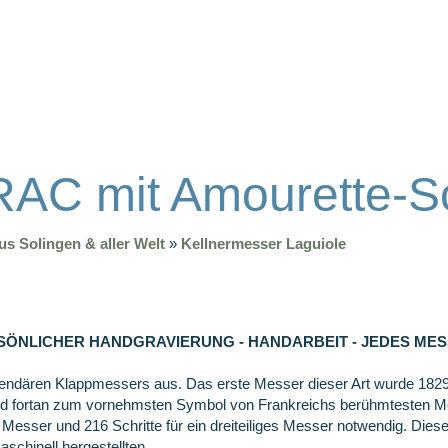
C mit Amourette-S
s Solingen & aller Welt
»
Kellnermesser Laguiole
SÖNLICHER HANDGRAVIERUNG - HANDARBEIT - JEDES MES
legendären Klappmessers aus. Das erste Messer dieser Art wurde 1829
ird fortan zum vornehmsten Symbol von Frankreichs berühmtesten Mes
iges Messer und 216 Schritte für ein dreiteiliges Messer notwendig. D
schinell hergestellten.