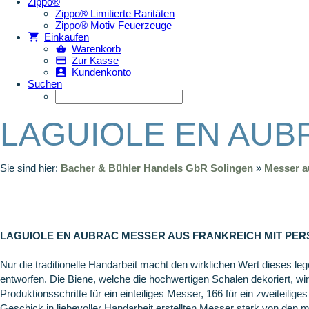
Zippo®
Zippo® Limitierte Raritäten
Zippo® Motiv Feuerzeuge
Einkaufen
Warenkorb
Zur Kasse
Kundenkonto
Suchen
LAGUIOLE EN AUBRA
Sie sind hier:
Bacher & Bühler Handels GbR Solingen
»
Messer au
LAGUIOLE EN AUBRAC MESSER AUS FRANKREICH MIT PER
Nur die traditionelle Handarbeit macht den wirklichen Wert dieses 
entworfen. Die Biene, welche die hochwertigen Schalen dekoriert, w
Produktionsschritte für ein einteiliges Messer, 166 für ein zweiteil
Geschick in liebevoller Handarbeit erstellten Messer stark von den ma