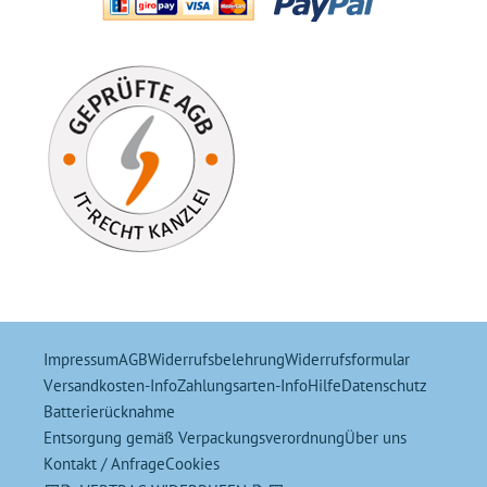
Impressum
AGB
Widerrufsbelehrung
Widerrufsformular
Versandkosten-Info
Zahlungsarten-Info
Hilfe
Datenschutz
Batterierücknahme
Entsorgung gemäß Verpackungsverordnung
Über uns
Kontakt / Anfrage
Cookies