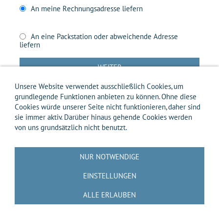
An meine Rechnungsadresse liefern
An eine Packstation oder abweichende Adresse
liefern
WEITER
Unsere Website verwendet ausschließlich Cookies, um
grundlegende Funktionen anbieten zu können. Ohne diese
Cookies würde unserer Seite nicht funktionieren, daher sind
sie immer aktiv. Darüber hinaus gehende Cookies werden
Impressum
AGB
Widerrufsbelehrung
Widerrufsformular
von uns grundsätzlich nicht benutzt.
Versandkosten-Info
Zahlungsarten-Info
Hilfe
Datenschutz
Batterierücknahme
Entsorgung gemäß Verpackungsverordnung
Über uns
NUR NOTWENDIGE
Kontakt / Anfrage
Cookies
EINSTELLUNGEN
🟨📝 VERTRAG WIDERRUFEN 📝🟨
ALLE ERLAUBEN