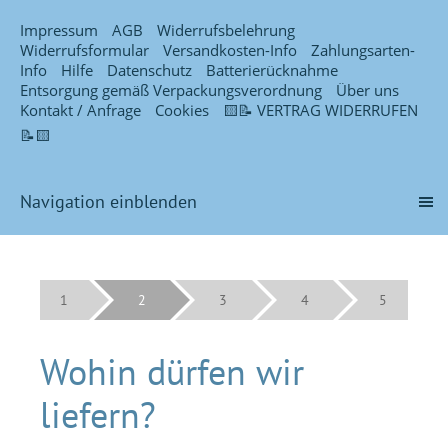
Impressum
AGB
Widerrufsbelehrung
Widerrufsformular
Versandkosten-Info
Zahlungsarten-
Info
Hilfe
Datenschutz
Batterierücknahme
Entsorgung gemäß Verpackungsverordnung
Über uns
Kontakt / Anfrage
Cookies
🟨📝 VERTRAG WIDERRUFEN
📝🟨
Navigation einblenden
1
2
3
4
5
Wohin dürfen wir
liefern?