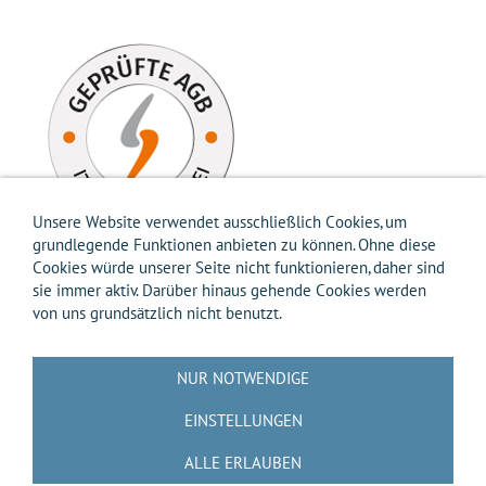
Unsere Website verwendet ausschließlich Cookies, um
grundlegende Funktionen anbieten zu können. Ohne diese
Cookies würde unserer Seite nicht funktionieren, daher sind
sie immer aktiv. Darüber hinaus gehende Cookies werden
von uns grundsätzlich nicht benutzt.
Impressum
AGB
Widerrufsbelehrung
Widerrufsformular
Versandkosten-Info
Zahlungsarten-Info
Hilfe
Datenschutz
NUR NOTWENDIGE
Batterierücknahme
Entsorgung gemäß Verpackungsverordnung
Über uns
EINSTELLUNGEN
Kontakt / Anfrage
Cookies
ALLE ERLAUBEN
🟨📝 VERTRAG WIDERRUFEN 📝🟨